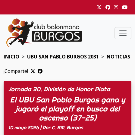
INICIO
UBU SAN PABLO BURGOS 2031
NOTICIAS
¡Comparte!
Jornada 30. División de Honor Plata
El UBU San Pablo Burgos gana y
jugará el playoff en busca del
ascenso (37-25)
10 mayo 2026 | Por C. BM. Burgos