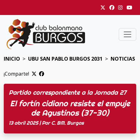
INICIO
UBU SAN PABLO BURGOS 2031
NOTICIAS
¡Comparte!
Partido correspondiente a la Jornada 27
El fortín cidiano resiste el empuje
de Agustinos (37-30)
13 abril 2025 | Por C. BM. Burgos