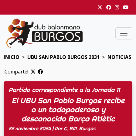
INICIO
UBU SAN PABLO BURGOS 2031
NOTICIAS
¡Comparte!
Partido correspondiente a la Jornada 11
El UBU San Pablo Burgos recibe
a un todopoderoso y
desconocido Barça Atlètic
22 noviembre 2024 | Por C. BM. Burgos